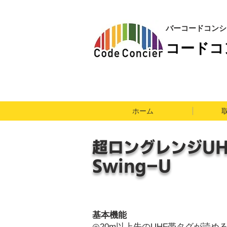
​バーコードコン
​コード
ホーム
超ロングレンジU
​Swing-U
基本機能
◎20m以上先のUHF帯タグが読め