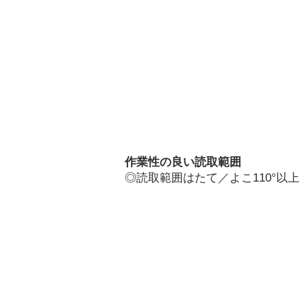
作業性の良い読取範囲
◎
読取範囲はたて／よこ110°以上