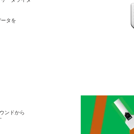
データを
ウンドから
す