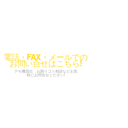
電話・FAX・メールでの
お問い合せはこちら!
デモ機貸出 お困りゴト相談などお気
軽にお問合せください!
info@codeconcier.co.jp
〒150-0002
東京都渋谷区渋谷1-3-18
​ビラ・モデルナ A101