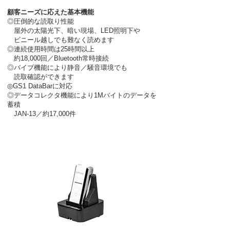
顧客ニーズに応えた基本機能
◎圧倒的な読取り性能
屋外の太陽光下、暗い現場、LED照明下や
ビニール越しでも難なく読めます
◎連続使用時間は25時間以上
約18,000回／Bluetooth常時接続
◎
バイブ機能により静音／騒音環境でも
読取確認ができます
◎
GS1 DataBarに対応
◎データコレクタ機能により1Mバイトのデータを
蓄積
JAN-13／約17,000件