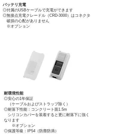
バッテリ充電
◎付属のUSBケーブルで充電ができます
◎無接点充電クレードル（CRD-3000）は
コネクタ
破損の心配がありません
※オプション
耐環境性能
◎
安心の1年保証
（ケーブルおよびストラップ除く）
◎
耐落下性能：コンクリート面1.5m
シリコンカバーを装着すると更に耐落下に強く
なります
※オプション
◎
保護等級：IP54（防塵防滴）