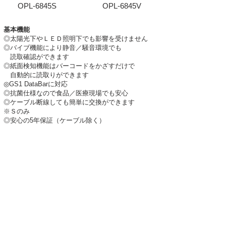
OPL-6845S
OPL-6845V
基本機能
◎太陽光下やＬＥＤ照明下でも影響を受けません
◎バイブ機能により静音／騒音環境でも
読取確認ができます
◎紙面検知機能はバーコードをかざすだけで
自動的に読取りができます
◎GS1 DataBarに対応
◎抗菌仕様なので食品／医療現場でも安心
◎ケーブル断線しても簡単に交換ができます
※Ｓのみ
◎安心の5年保証（ケーブル除く）