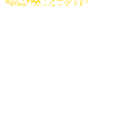
電話・FAX・メールでの
お問い合せはこちら!
デモ機貸出 お困りゴト相談などお気
軽にお問合せください!
info@codeconcier.co.jp
〒150-0002
東京都渋谷区渋谷1-3-18
​ビラ・モデルナ A101
Tel:
03-4578-0899
Fax: 03-6868-7892