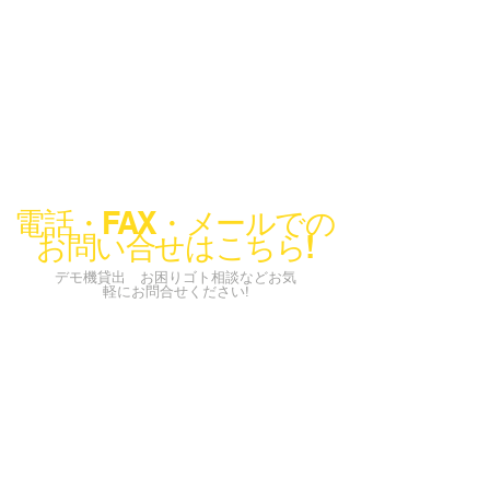
電話・FAX・メールでの
お問い合せはこちら!
デモ機貸出 お困りゴト相談などお気
軽にお問合せください!
info@codeconcier.co.jp
〒150-0002
東京都渋谷区渋谷1-3-18
​ビラ・モデルナ A101