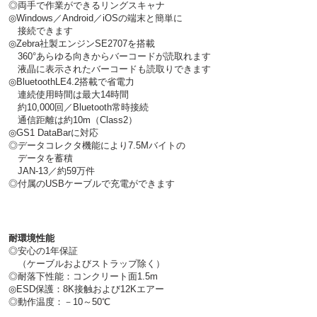
◎両手で作業ができるリングスキャナ
◎
Windows／Android／iOSの端末と
簡単に
接続
できます
◎Zebra社製エンジンSE2707を搭載
360°あらゆる向きからバーコードが読取れます
液晶に表示されたバーコードも読取りできます
◎BluetoothLE4.2搭載で省電力
連続使用時間は最大14時間
約10,000回／Bluetooth常時接続
通信距離は約10m（Class2）
◎
GS1 DataBarに対応
◎データコレクタ機能により7.5Mバイトの
データを蓄積
JAN-13／約59万件
◎付属のUSBケーブルで充電ができます
耐環境性能
◎
安心の1年保証
（ケーブルおよびストラップ除く）
◎
耐落下性能：コンクリート面1.5m
◎ESD保護：8K接触および12Kエアー
◎動作温度：－10～50℃