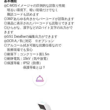
基本機能
◎
C-MOSイメージャの圧倒的な読取り性能
明るい環境下、暗い現場だけでなく
難読コードも読めます
◎360°あらゆる向きからバーコードが読取れます
◎液晶に表示されたバーコードも読取りできます
◎ひらがな、漢字などの2バイト文字の出力がで
きます
◎GS1 DataBarの編集出力ができます
◎OCR-A／Bに対応 ※オプション
◎アルコール拭き可能な抗菌仕様なので
医療現場でも安心
◎耐落下：コンクリート面1.5m
◎耐静電気：15kV（気中放電）
◎保護等級：IP52（防塵）
保護等級とは？