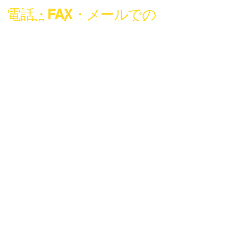
電話・FAX・メールでの
お問い合せはこちら!
デモ機貸出 お困りゴト相談などお気
軽にお問合せください!
info@codeconcier.co.jp
〒150-0002
東京都渋谷区渋谷1-3-18
​ビラ・モデルナ A101
Tel:
03-4578-0899
Fax: 03-6868-7892