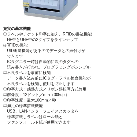
充実の基本機能
◎ラベルやチケット印字に加え、RFIDの書込機能
HF帯とUHF帯の2タイプをラインナップ
◎RFIDの機能
UID返送機能があるのでデータとの紐付けが
できます
ICタグエラー時は自動的に次のタグへの
読み書きが
行わ
れ、
プログラミングがシンプル
◎不良ラベルを事前に検知
データ書き込み前にICタグ・ラベル検査機能が
不良ラベル
を検知し使用を防止します
◎印字方式：感熱方式／リボン熱転写方式兼用
◎解像度：12
ドット／mm
（305dpi）
◎
印字速度：
最大100mm／秒
◎満足の標準搭載機能
USB、LANインターフェイスとカッタを
し
標準搭載
ラベルはロール紙と
ファンフォールド紙が
使用できます