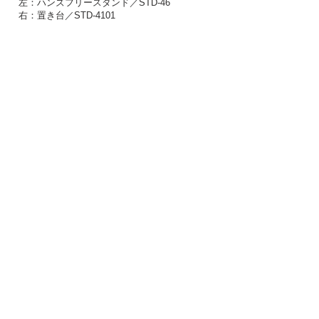
左：
ハンズフリースタンド／STD-46
右：置き台／STD-4101