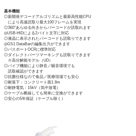
基本機能
◎新開発デコードアルゴリズムと最新高性能CPU
により
高速読取り最大100フレームを実現
◎360°あらゆる向きからバーコードが読取れます
◎USB-HIDによる2バイト文字に対応
◎液晶に表示されたバーコードも読取りできます
◎GS1 DataBarの編集出力ができます
◎パスポートOCRに標準対応
◎ダイレクトパーツマーキングも読取りできます
※高分解能モデル（UD）
◎バイブ機能により静音／騒音環境でも
読取確認ができます​
◎抗菌仕様なので食品／医療現場でも安心
◎耐落下：コンクリート面1.8m
◎耐静電気：15kV（気中放電）
◎ケーブル断線しても簡単に交換ができます
◎安心の5年保証（ケーブル除く）