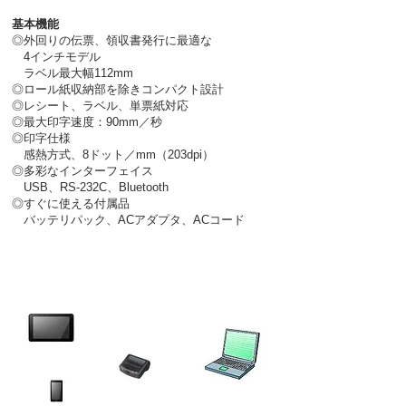
基本機能
◎外回りの伝票、領収書発行に最適な
4インチモデル
ラベル最大幅112mm
◎ロール紙収納部を除きコンパクト設計
◎レシート、ラベル、単票紙対応
◎最大印字速度
：90mm／秒
◎印字仕様
感熱方式、8ドット／mm（203dpi）
◎多彩なインターフェイス
USB、RS-232C、Bluetooth
◎すぐに使える付属品
バッテリパック、ACアダプタ、ACコード