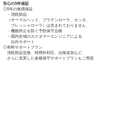
安心の5年保証
◎5年の
無償保証
・消耗部品
（サーマルヘッド、プラ
テ
ンローラ、
カッタ、
プレッシャローラ）は含まれてお
りま
せん
・機能停止を防ぐ予防保守点検
・国内全域のカスタマーエンジニアによる
出向サポート
◎有料サポートプラン
消耗部品交換、時間外対応、点検追加など、
さらに充実し
た各種保守サポートプランもご用意