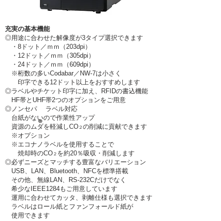
充実の基本機能
◎用途に合わせた解像度が3タイプ選択できます
・8
ドット／ｍｍ（203dpi）
・
12
ドット／ｍｍ
（305dpi）
・24
ドット／ｍｍ（609dpi）
※桁数の多いCodabar／NW-7は小さく
印字できる
12ドット以上をおすすめします
◎
ラベルやチケット印字に加え、RFIDの書込機能
HF帯とUHF帯2つのオプションをご用意
◎
ノンセパ ラベル対応
台紙がないので作業性アップ
®
資源のムダを軽減しCO
の削減に貢献できます
２
※オプション
※エコナノラベルを使用することで
焼却時のCO
を約20％吸収・削減します
２
◎必ずニーズとマッチする豊富なバリエーション
USB、LAN、Bluetooth、NFCを標準搭載
その他、無線LAN、RS-232Cだけでなく
希少なIEEE1284もご用意しています
運用に合わせてカッタ、剥離仕様も選択できます
ラベルはロール紙とファンフォールド紙が
使用できます