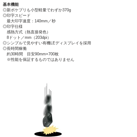
基本機能
◎新ポケプリも小型軽量でわずか370g
◎印字
スピード
​ 最大印字速度：140mm／秒
◎印字仕様
感熱方式（熱直接発色）
8ドット／mm（203dpi）
◎シンプルで見やすい有機LEディスプレイを採用
◎長時間稼働
約30時間 目安90mm×700枚
※性能を保証するものではありません