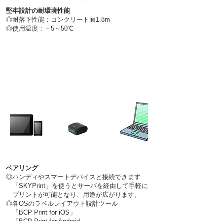
堅牢設計の耐環境性能
◎
耐落下性能：コンクリート面1.8m
◎使用温度：－5～50℃
ペアリング
◎ハンディやスマートデバイスと接続できます
「SKYPrint」を使うとサーバを経由して
手軽に
プリントが
可能となり、用途
が広がります。
◎各OSのラベルレイアウト設計ツール
「BCP Print for iOS」