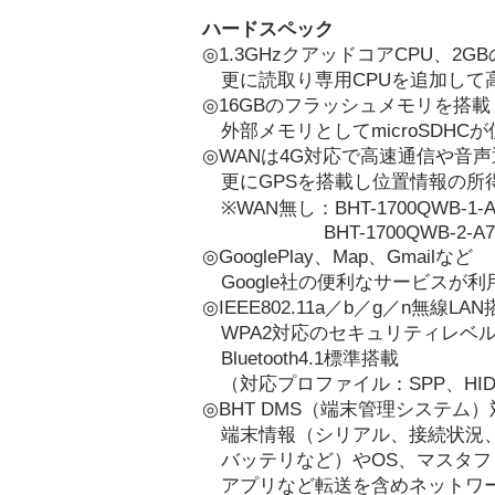
ハードスペック
◎1.3GHzクアッドコアCPU、2
更に読取り専用CPUを追加して
◎16GBのフラッシュメモリを搭載
外部メモリとしてmicroSDHC
◎WANは4G対応で高速通信や音
更にGPSを搭載し位置情報の所
※WAN無し：
BHT-1700QWB-1-
BHT-1700QWB-2-A7
◎
GooglePlay、Map、Gmailなど
Google社の便利なサービスが利
◎
IEEE802.11a／b／g／n無線LA
WPA2対応のセキュリティレベ
Bluetooth4.1標準搭載
（対応プロファイル：SPP、HI
◎BHT DMS（端末管理システム）
端末情報（シリアル、接続状況
バッテリなど）や
OS、マスタ
アプリなど
転送を含め
ネットワ