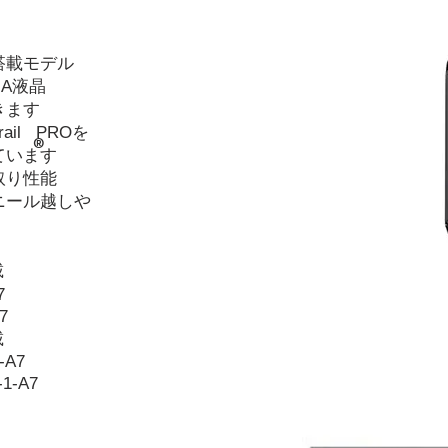
搭載モデル
GA液晶
きます
ail
PROを
®
ています
取り性能
ニール越しや
載
7
7
載
-A7
-A7