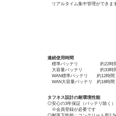
リアルタイム
集中管理ができま
連続使用時間
標準バッテリ 約22時
大容量バッテリ ​ 約33時
WAN標準バッテリ 約12時間
WAN大容量バッテリ 約18時間
タフネス設計の耐環境性能
◎
安心の3年保証（バッテリ除く）
※会員登録が必要です
◎
耐落下性能：コンクリート面2.5