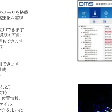
GBのメモリを搭載
高速化を実現
が使用できます
声通話も可能
得もできます
A7
用できます
N搭載
ル
Dなど）
対応
、位置情報、
ファイル、
ークを用いた