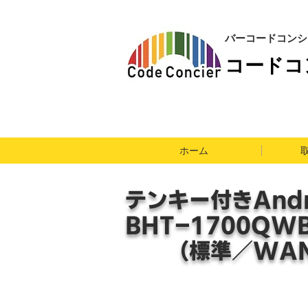
​バーコードコン
​コード
ホーム
テンキー付きAndr
​BHT-1700Q
（標準／WAN