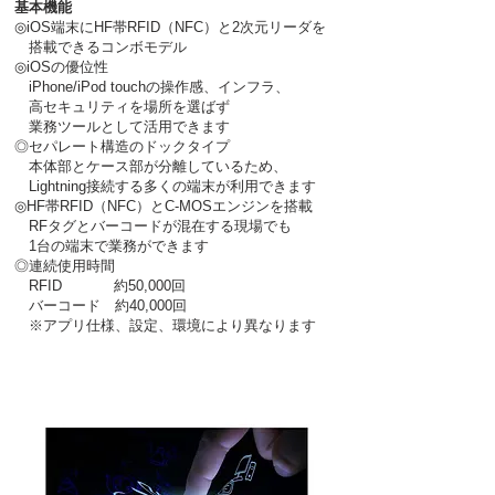
基本機能
◎iOS端末
にHF帯RFID（NFC）と2次元リーダを
搭載できる
コンボモデル
◎iOSの優位性
iPhone/iPod touchの操作感、インフラ、
選ばず
高セキュリティを
場所
を
業務ツールとして
活用できます
◎セパレート構造のドックタイプ
本体部とケース部が分離しているため、
Lightning接続する
多
くの端末が利用できます
エンジンを搭載
◎
HF帯RFID（NFC）と
C-MOS
RFタグとバーコードが混在する現場でも
1台の端末で業務
ができます
◎連続使用時間
RFID 約50,000回
バーコード 約40,000回
※アプリ仕様、設定、環境により異なります