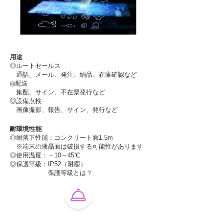
用途
◎ルートセールス
通話、メール、発注、納品、在庫確認など
配送
◎
集配、サイン、不在票発行など
◎設備点検
画像撮影、報告、サイン、発行など
耐環境性能
◎
耐落下性能：コンクリート面1.5m
※端末の液晶面は破損する可能性があります
◎使用温度：－10～45℃
◎
保護等級：IP52（耐塵）
保護等級とは？