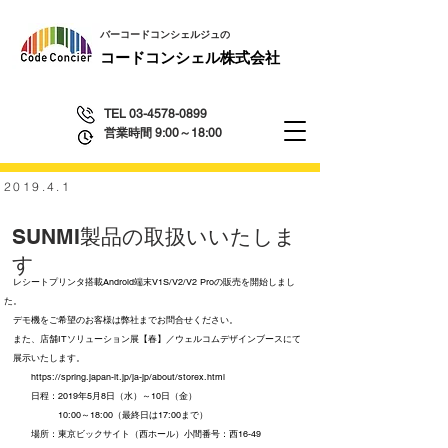
​バーコードコンシェルジュの
​コードコンシェル株式会社
TEL
03-4578-0899
営業時間 9:00～18:00
2019.4.1
SUNMI製品の取扱いいたしま
す
レシートプリンタ搭載Android端末V1S/V2/V2 Proの販売を開始しまし
た。
デモ機をご希望のお客様は弊社までお問合せください。
また、店舗ITソリューション展【春】／
ウェルコムデザインブースにて
展示いたします。
https://spring.japan-it.jp/ja-jp/about/storex.html
日程：2019年5月8日（水）～10日（金）
10:00～18:00（最終日は17:00まで）
場所：東京ビックサイト（西ホール）小間番号：西16-49